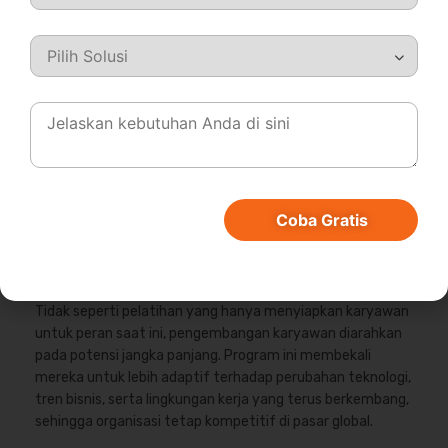
1. Pertumbuhan holistik
Employee development tidak hanya berfokus pada
keterampilan teknis saat ini, tetapi juga mencakup
professional development seperti penguasaan keahlian
khusus, serta career development yang melibatkan
kemampuan kepemimpinan, komunikasi, dan pemikiran
strategis. Dengan pendekatan menyeluruh, karyawan siap
menghadapi tanggung jawab yang lebih besar dan
mendukung keberlanjutan perusahaan.
Coba Gratis
2. Fokus jangka panjang
Tidak seperti pelatihan yang hanya menyiapkan karyawan
untuk peran saat ini, pengembangan karyawan diarahkan
pada potensi jangka panjang. Program ini membekali
mereka untuk lebih adaptif terhadap perubahan teknologi,
tren bisnis, serta lingkungan kerja yang terus berkembang,
sehingga organisasi tetap kompetitif di pasar global.