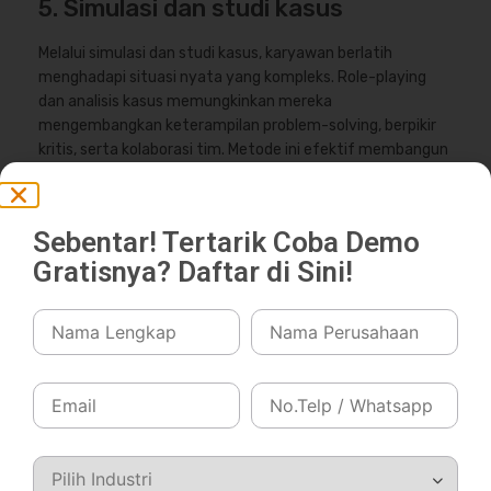
5. Simulasi dan studi kasus
Melalui simulasi dan studi kasus, karyawan berlatih
menghadapi situasi nyata yang kompleks. Role-playing
dan analisis kasus memungkinkan mereka
mengembangkan keterampilan problem-solving, berpikir
kritis, serta kolaborasi tim. Metode ini efektif membangun
kesiapan menghadapi tantangan bisnis yang dinamis.
Komponen Penting Employee
Sebentar! Tertarik Coba Demo
Gratisnya? Daftar di Sini!
Development
Pengembangan karyawan adalah langkah strategis untuk
memastikan tenaga kerja terus berkembang dan mampu
beradaptasi dengan kebutuhan bisnis yang dinamis.
Berikut empat komponen penting yang menjadi pilar
utama dalam membangun program employee
development yang efektif: