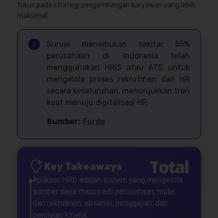
fokus pada strategi pengembangan karyawan yang lebih
maksimal.
Survei menemukan sekitar 55%
i
perusahaan di Indonesia telah
menggunakan HRIS atau ATS untuk
mengelola proses rekrutmen dan HR
secara keseluruhan, menunjukkan tren
kuat menuju digitalisasi HR.
Sumber:
Forde
Key Takeaways
Aplikasi HRD adalah sistem yang mengelola
sumber daya manusiadi perusahaan, mulai
dari rekrutmen, absensi, penggajian, dan
penilaian kinerja.