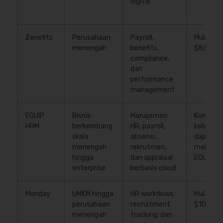
digital
Zenefits
Perusahaan
Payroll,
Mulai
menengah
benefits,
$8/user/
compliance,
dan
performance
management
EQUIP
Bisnis
Manajemen
Konsulta
HRM
berkembang
HR, payroll,
kebutuh
skala
absensi,
dapatka
menengah
rekrutmen,
melalui 
hingga
dan appraisal
EQUIP
enterprise
berbasis cloud
Monday
UMKM hingga
HR workflows,
Mulai
perusahaan
recruitment
$10/user
menengah
tracking, dan