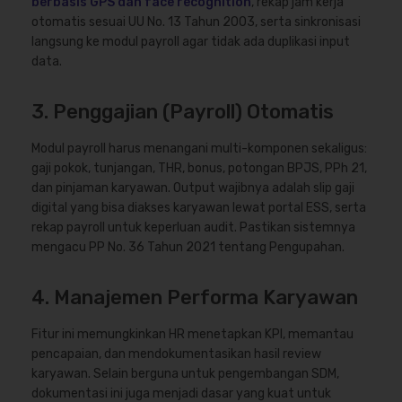
berbasis GPS dan face recognition
, rekap jam kerja
otomatis sesuai UU No. 13 Tahun 2003, serta sinkronisasi
langsung ke modul payroll agar tidak ada duplikasi input
data.
3. Penggajian (Payroll) Otomatis
Modul payroll harus menangani multi-komponen sekaligus:
gaji pokok, tunjangan, THR, bonus, potongan BPJS, PPh 21,
dan pinjaman karyawan. Output wajibnya adalah slip gaji
digital yang bisa diakses karyawan lewat portal ESS, serta
rekap payroll untuk keperluan audit. Pastikan sistemnya
mengacu PP No. 36 Tahun 2021 tentang Pengupahan.
4. Manajemen Performa Karyawan
Fitur ini memungkinkan HR menetapkan KPI, memantau
pencapaian, dan mendokumentasikan hasil review
karyawan. Selain berguna untuk pengembangan SDM,
dokumentasi ini juga menjadi dasar yang kuat untuk