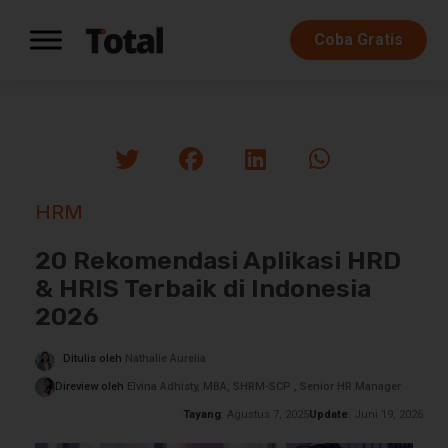
Coba Gratis
HRM
20 Rekomendasi Aplikasi HRD
& HRIS Terbaik di Indonesia
2026
Ditulis oleh
Nathalie Aurelia
Direview oleh
Elvina Adhisty, MBA, SHRM-SCP , Senior HR Manager
Tayang
: Agustus 7, 2025
Update
: Juni 19, 2026