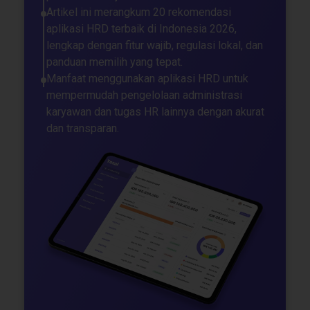
Artikel ini merangkum 20 rekomendasi
aplikasi HRD terbaik di Indonesia 2026,
lengkap dengan fitur wajib, regulasi lokal, dan
panduan memilih yang tepat.
Manfaat menggunakan aplikasi HRD untuk
mempermudah pengelolaan administrasi
karyawan dan tugas HR lainnya dengan akurat
dan transparan.