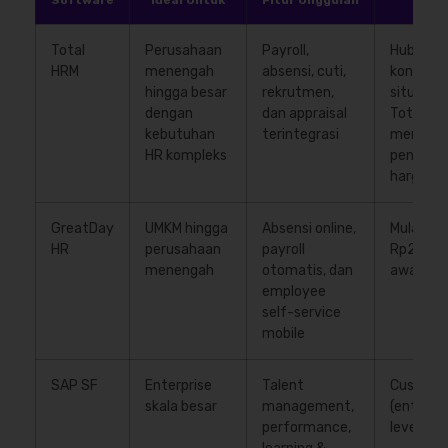
Software
Ideal Untuk
Fitur Unggulan
Har
Total
Perusahaan
Payroll,
Hubungi 
HRM
menengah
absensi, cuti,
konsulta
hingga besar
rekrutmen,
situs re
dengan
dan appraisal
Total un
kebutuhan
terintegrasi
mendapa
HR kompleks
penawar
harga
GreatDay
UMKM hingga
Absensi online,
Mulai
HR
perusahaan
payroll
Rp25.00
menengah
otomatis, dan
awan per
employee
self-service
mobile
SAP SF
Enterprise
Talent
Custom p
skala besar
management,
(enterpr
performance,
level)