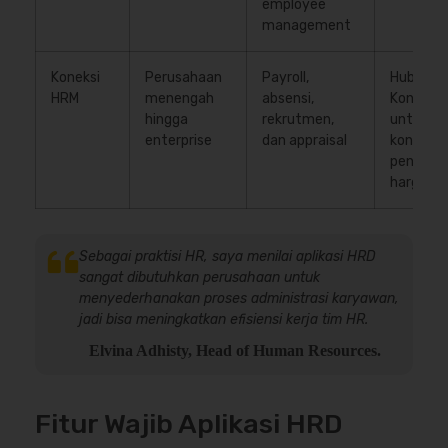
employee
management
Koneksi
Perusahaan
Payroll,
Hubungi 
HRM
menengah
absensi,
Koneksi
hingga
rekrutmen,
untuk
enterprise
dan appraisal
konsulta
penawar
harga
Sebagai praktisi HR, saya menilai aplikasi HRD
sangat dibutuhkan perusahaan untuk
menyederhanakan proses administrasi karyawan,
jadi bisa meningkatkan efisiensi kerja tim HR.
Elvina Adhisty, Head of Human Resources.
Fitur Wajib Aplikasi HRD