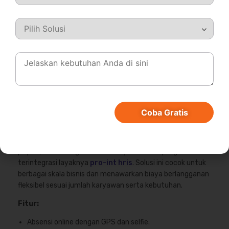
Coba Gratis
Mekari Talenta adalah sistem HR berbasis cloud dengan
payroll, absensi digital dna manajemen cuti yang
terintegrasi layaknya
pro-int hris
. Solusi ini cocok untuk
berbagai skala bisnis dan menawarkan biaya berlangganan
fleksibel sesuai jumlah karyawan serta kebutuhan.
Fitur:
Absensi online dengan GPS dan selfie.