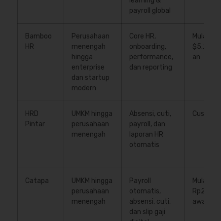
learning &
payroll global
Bamboo
Perusahaan
Core HR,
Mulai
HR
menengah
onboarding,
$5.25/us
hingga
performance,
an
enterprise
dan reporting
dan startup
modern
HRD
UMKM hingga
Absensi, cuti,
Custom p
Pintar
perusahaan
payroll, dan
menengah
laporan HR
otomatis
Catapa
UMKM hingga
Payroll
Mulai
perusahaan
otomatis,
Rp20.00
menengah
absensi, cuti,
awan per
dan slip gaji