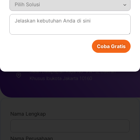
Software ERP Kami
dan Rasakan
Perbedaannya!
Coba Gratis
021 5089 0570
+62 811-1916-7716
halo@total-erp.com
Jalan Balikpapan Raya No. 9 A - B, Daerah
Khusus Ibukota Jakarta 10160
Nama Lengkap
Nama Perusahaan