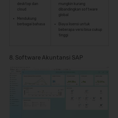
desktop dan
mungkin kurang
cloud
dibandingkan software
global
Mendukung
berbagai bahasa
Biaya lisensi untuk
beberapa versi bisa cukup
tinggi
8. Software Akuntansi SAP