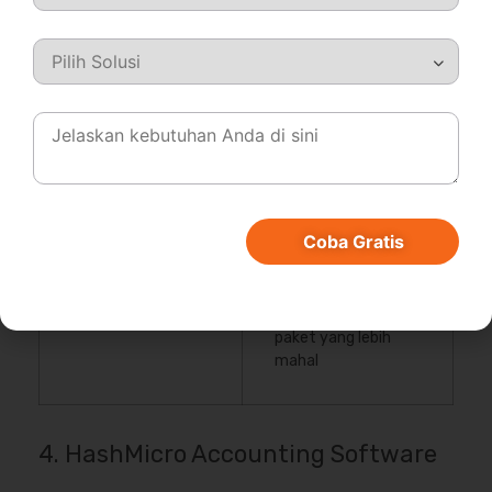
Kelebihan
Kekurangan
Antarmuka yang
Biaya berlangganan
intuitif
yang cukup tinggi
Dukungan multi-
Kurva belajar yang
mata uang dan
mungkin agak curam
Coba Gratis
pelaporan pajak
untuk pengguna baru
internasional
Beberapa fitur canggih
hanya tersedia di
paket yang lebih
mahal
4. HashMicro Accounting Software