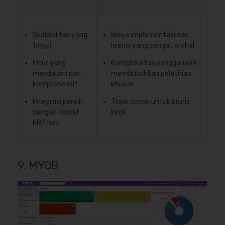
Skalabilitas yang
Biaya implementasi dan
tinggi
lisensi yang sangat mahal
Fitur yang
Kompleksitas penggunaan
mendalam dan
membutuhkan pelatihan
komprehensif
khusus
Integrasi penuh
Tidak cocok untuk bisnis
dengan modul
kecil
ERP lain
9. MYOB