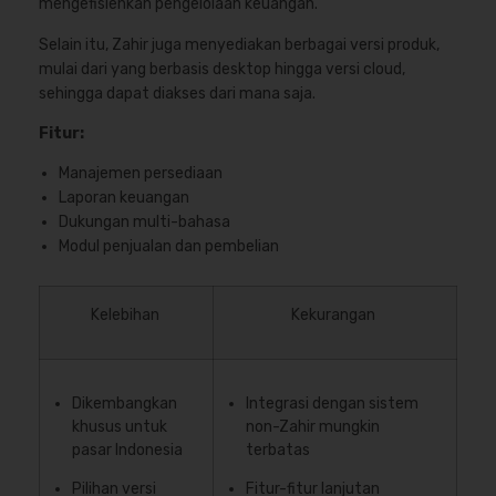
mengefisienkan pengelolaan keuangan.
Selain itu, Zahir juga menyediakan berbagai versi produk,
mulai dari yang berbasis desktop hingga versi cloud,
sehingga dapat diakses dari mana saja.
Fitur:
Manajemen persediaan
Laporan keuangan
Dukungan multi-bahasa
Modul penjualan dan pembelian
Kelebihan
Kekurangan
Dikembangkan
Integrasi dengan sistem
khusus untuk
non-Zahir mungkin
pasar Indonesia
terbatas
Pilihan versi
Fitur-fitur lanjutan