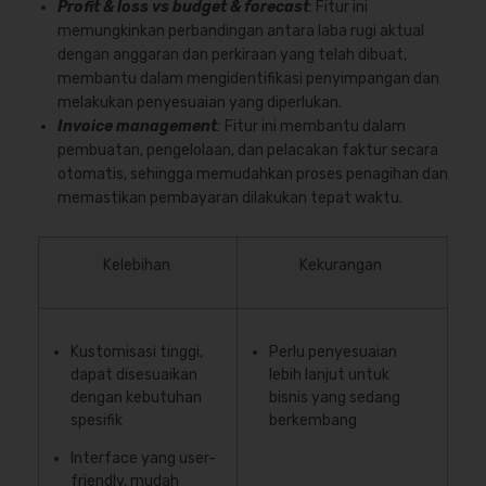
Profit & loss vs budget & forecast
: Fitur ini
memungkinkan perbandingan antara laba rugi aktual
dengan anggaran dan perkiraan yang telah dibuat,
membantu dalam mengidentifikasi penyimpangan dan
melakukan penyesuaian yang diperlukan.
Invoice management
:
Fitur ini membantu dalam
pembuatan, pengelolaan, dan pelacakan faktur secara
otomatis, sehingga memudahkan proses penagihan dan
memastikan pembayaran dilakukan tepat waktu.
Kelebihan
Kekurangan
Kustomisasi tinggi,
Perlu penyesuaian
dapat disesuaikan
lebih lanjut untuk
dengan kebutuhan
bisnis yang sedang
spesifik
berkembang
Interface yang user-
friendly, mudah