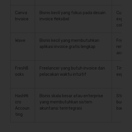
Canva
Bisnis kecil yang fokus pada desain
Custom 
Invoice
invoice fleksibel
export o
collabor
Wave
Bisnis kecil yang membutuhkan
Free in
aplikasi invoice gratis lengkap
reminder
account
FreshB
Freelancer yang butuh invoice dan
Time tra
ooks
pelacakan waktu intuitif
expense
HashMi
Bisnis skala besar atau enterprise
Structur
cro
yang membutuhkan sistem
budget
Accoun
akuntansi terintegrasi
bank rec
ting