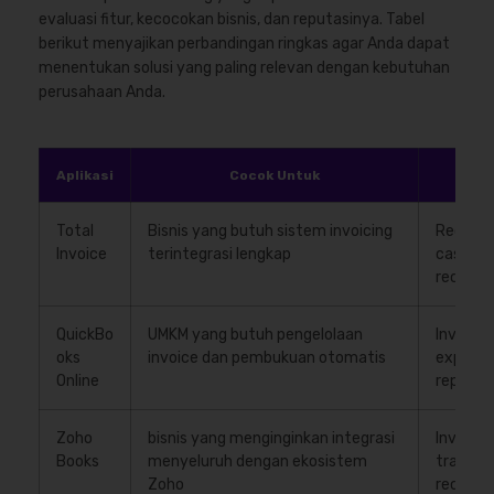
evaluasi fitur, kecocokan bisnis, dan reputasinya. Tabel
berikut menyajikan perbandingan ringkas agar Anda dapat
menentukan solusi yang paling relevan dengan kebutuhan
perusahaan Anda.
Aplikasi
Cocok Untuk
Fi
Total
Bisnis yang butuh sistem invoicing
Recurrin
Invoice
terintegrasi lengkap
cashflow
reconcil
QuickBo
UMKM yang butuh pengelolaan
Invoice
oks
invoice dan pembukuan otomatis
expense 
Online
reports
Zoho
bisnis yang menginginkan integrasi
Invoice
Books
menyeluruh dengan ekosistem
tracking
Zoho
reconcil