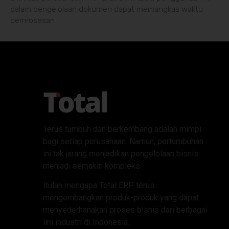
dalam pengelolaan dokumen dapat memangkas waktu
pemrosesan
Terus tumbuh dan berkembang adalah mimpi
bagi setiap perusahaan. Namun, pertumbuhan
ini tak jarang menjadikan pengelolaan bisnis
menjadi semakin kompleks.
Itulah mengapa Total ERP terus
mengembangkan produk-produk yang dapat
menyederhanakan proses bisnis dari berbagai
lini industri di Indonesia.