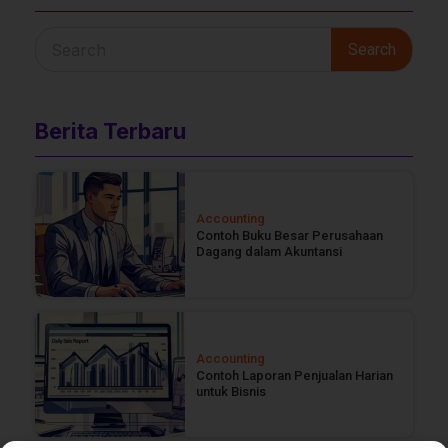
Search
Berita Terbaru
Accounting
Contoh Buku Besar Perusahaan
Dagang dalam Akuntansi
Accounting
Contoh Laporan Penjualan Harian
untuk Bisnis