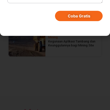
ERP
Manfaat Marketing Automation
untuk Produktivitas Bisnis
Coba Gratis
Mining
Kegunaan Aplikasi Tambang dan
Keunggulannya bagi Mining Site