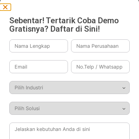
Inventory
Sebentar! Tertarik Coba Demo
Inventory Aging: Contoh Report,
Rumus & Template Excel
Gratisnya? Daftar di Sini!
Berita Terpopuler
Accounting
Pentingnya Menerapkan Aplikasi
Akuntansi Manufaktur untuk Kelola
Keuangan Perusahaan