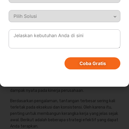
Implementasi
talent management
yang efektif
memerlukan komitmen dari seluruh level organisasi, bukan
Coba Gratis
hanya dari departemen HR. Strategi yang berhasil adalah
yang terintegrasi dengan tujuan bisnis, didukung oleh
teknologi, dan berfokus pada budaya. Pendekatan ini
memastikan program manajemen talenta memberikan
dampak nyata pada kinerja perusahaan.
Berdasarkan pengalaman, tantangan terbesar sering kali
terletak pada eksekusi dan konsistensi. Oleh karena itu,
penting untuk membangun kerangka kerja yang jelas sejak
awal. Berikut adalah beberapa strategi efektif yang dapat
Anda terapkan.