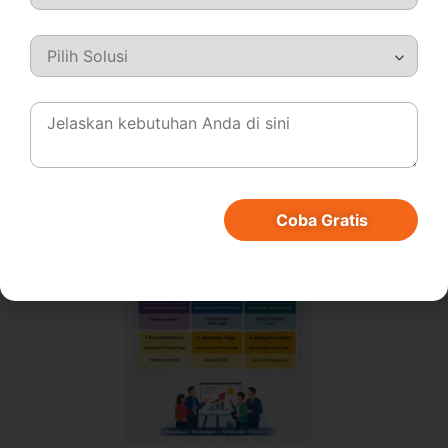
Pendekatan ini membantu perusahaan membangun
pipeline talenta yang berkelanjutan dan berbasis data.
Penjelasan Setiap Kotak
dalam Nine Box Matrix dan
Strategi Pengembangannya
Coba Gratis