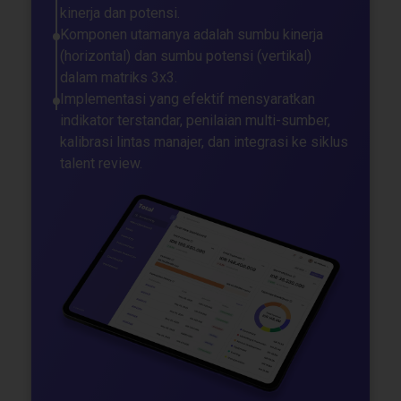
kinerja dan potensi.
Komponen utamanya adalah sumbu kinerja
(horizontal) dan sumbu potensi (vertikal)
dalam matriks 3x3.
Implementasi yang efektif mensyaratkan
indikator terstandar, penilaian multi-sumber,
kalibrasi lintas manajer, dan integrasi ke siklus
talent review.