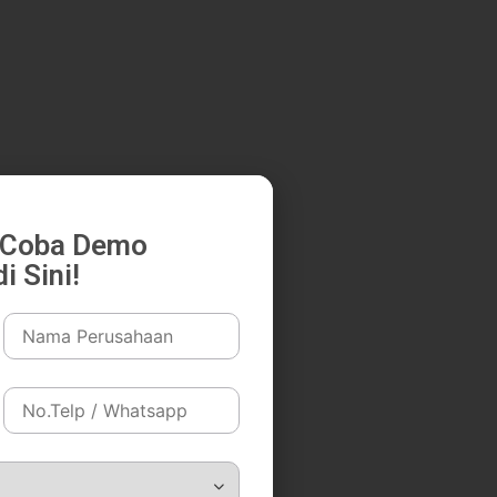
k Coba Demo
i Sini!