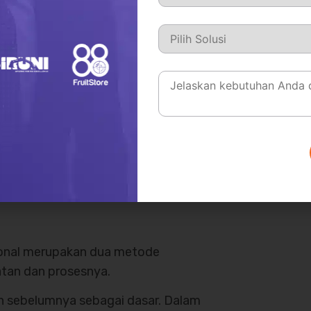
iap aktivitas. Anda harus menilai
ikan nilai tambah. Jika tidak, maka
ahkan dihilangkan.
ningkatkan efisiensi dan memastikan
g kuat. Metode ini sangat cocok
iensi tinggi atau ketika perusahaan
na secara lebih strategis.
geting dan
ional merupakan dua metode
tan dan prosesnya.
n sebelumnya sebagai dasar. Dalam