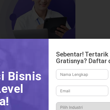
Sebentar! Tertari
Gratisnya? Daftar d
ing?
i Bisnis
usunan anggaran yang mengharuskan
ncanaan anggaran dari nol setiap
evel
kasi, bukan sekadar melanjutkan
a!
akan data tahun sebelumnya sebagai