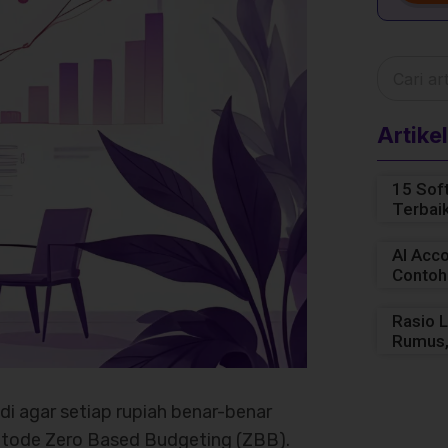
Artikel
15 Sof
Terbai
AI Acco
Contoh
Rasio L
Rumus,
di agar setiap rupiah benar-benar
etode Zero Based Budgeting (ZBB).