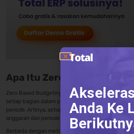
Apa Itu Zero Based Budget
Akseleras
Zero Based Budgeting (ZBB) adalah metode peny
setiap bagian dalam perusahaan untuk memulai pere
Anda Ke L
periode. Artinya, setiap pengeluaran harus dijustifi
Berikutny
anggaran dari periode sebelumnya.
Berbeda dengan metode tradisional yang menggun