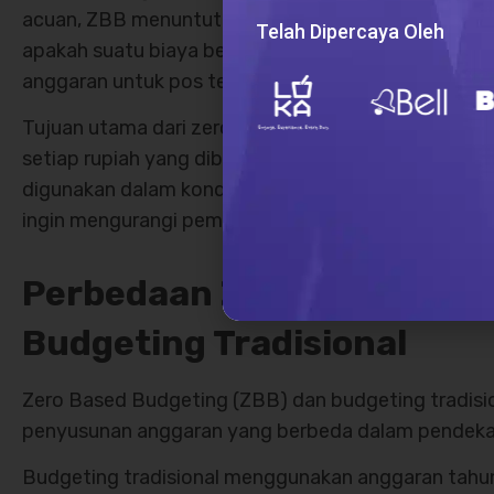
acuan, ZBB menuntut analisis mendalam terhadap set
Telah Dipercaya Oleh
apakah suatu biaya benar-benar penting dan member
anggaran untuk pos tersebut bisa dipangkas atau b
Tujuan utama dari zero based budgeting adalah me
setiap rupiah yang dibelanjakan memiliki alasan yan
digunakan dalam kondisi ekonomi yang menuntut efis
ingin mengurangi pemborosan dan mengalokasikan da
Perbedaan Zero Based Bud
Budgeting Tradisional
Zero Based Budgeting (ZBB) dan budgeting tradis
penyusunan anggaran yang berbeda dalam pendeka
Budgeting tradisional menggunakan anggaran tahu