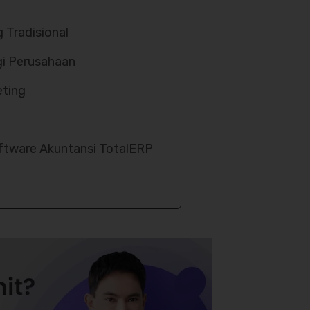
 Tradisional
i Perusahaan
eting
oftware Akuntansi TotalERP