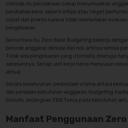
metode ini, perusahaan cukup menyesuaikan angga
perubahan kecil, seperti inflasi atau target pertum
cepat dan praktis karena tidak memerlukan evaluas
pengeluaran.
Sementara itu, Zero Base Budgeting bekerja dengan
periode anggaran dimulai dari nol, artinya semua peng
Tidak ada pengeluaran yang otomatis disetujui hany
sebelumnya. Setiap unit kerja harus menyusun ren
aktual.
Secara keseluruhan, perbedaan utama antara kedua
dan penilaian kebutuhan anggaran: budgeting tradi
historis, sedangkan ZBB fokus pada kebutuhan aktua
Manfaat Penggunaan Zero