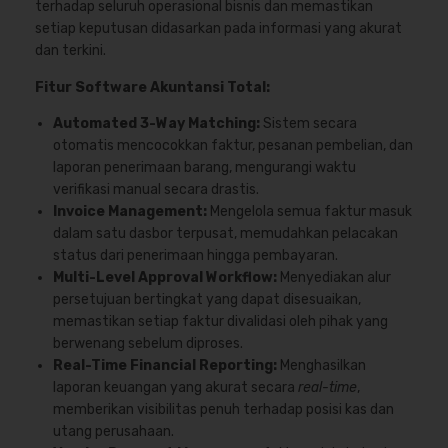
terhadap seluruh operasional bisnis dan memastikan
setiap keputusan didasarkan pada informasi yang akurat
dan terkini.
Fitur Software Akuntansi Total:
Automated 3-Way Matching:
Sistem secara
otomatis mencocokkan faktur, pesanan pembelian, dan
laporan penerimaan barang, mengurangi waktu
verifikasi manual secara drastis.
Invoice Management:
Mengelola semua faktur masuk
dalam satu dasbor terpusat, memudahkan pelacakan
status dari penerimaan hingga pembayaran.
Multi-Level Approval Workflow:
Menyediakan alur
persetujuan bertingkat yang dapat disesuaikan,
memastikan setiap faktur divalidasi oleh pihak yang
berwenang sebelum diproses.
Real-Time Financial Reporting:
Menghasilkan
laporan keuangan yang akurat secara
real-time
,
memberikan visibilitas penuh terhadap posisi kas dan
utang perusahaan.