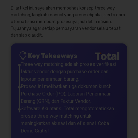
Di artikel ini, saya akan membahas konsep three way
matching, langkah manual yang umum dipakai, serta cara
otomatisasi membuat prosesnya jauh lebih efisien.
Tujuannya agar setiap pembayaran vendor selalu tepat
dan siap diaudit.
Key Takeaways
Three way matching adalah proses verifikasi
faktur vendor dengan purchase order dan
laporan penerimaan barang.
Proses ini melibatkan tiga dokumen kunci:
Purchase Order (PO), Laporan Penerimaan
Barang (GRN), dan Faktur Vendor.
Software Akuntansi Total mengotomatiskan
proses three way matching untuk
meningkatkan akurasi dan efisiensi. Coba
Demo Gratis!