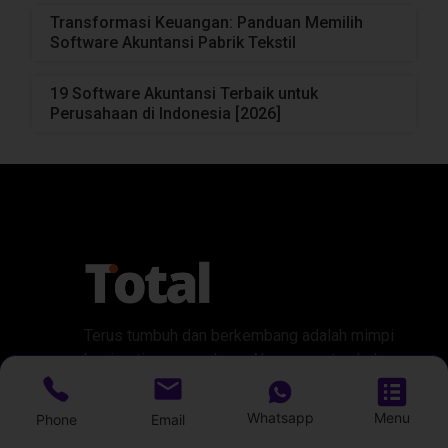
Transformasi Keuangan: Panduan Memilih
Software Akuntansi Pabrik Tekstil
19 Software Akuntansi Terbaik untuk
Perusahaan di Indonesia [2026]
Terus tumbuh dan berkembang adalah mimpi
bagi setiap perusahaan. Namun, pertumbuhan
ini tak jarang menjadikan pengelolaan bisnis
menjadi semakin kompleks.
Whatsapp
Menu
Phone
Email
Itulah mengapa Total ERP terus