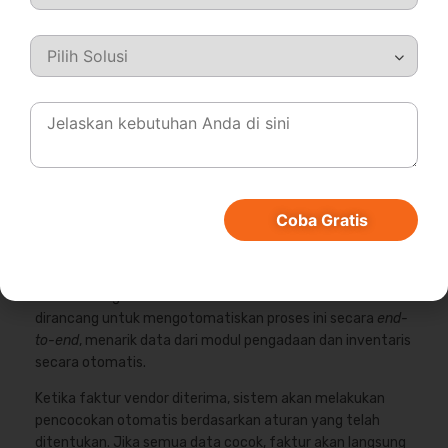
Otomatisasi Three Way
Matching dengan Software
Akuntansi
Otomatisasi adalah solusi modern untuk mengatasi
semua tantangan proses manual. Teknologi ini secara
drastis meningkatkan efisiensi, akurasi, dan kontrol atas
seluruh siklus akun hutang.
Coba Gratis
Dengan sistem yang terintegrasi, proses pencocokan yang
tadinya memakan waktu berjam-jam dapat diselesaikan
dalam hitungan detik. Sebuah
software akuntansi
dirancang untuk mengotomatiskan proses ini secara
end-
to-end
, menarik data dari modul pengadaan dan inventaris
secara otomatis.
Ketika faktur vendor diterima, sistem akan melakukan
pencocokan otomatis berdasarkan aturan yang telah
ditentukan. Jika semua data cocok, faktur akan langsung