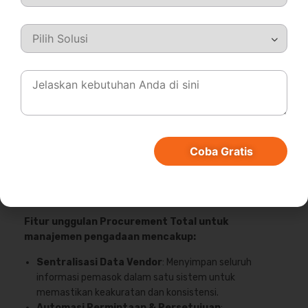
Software Procurement Total
adalah platform
terintegrasi yang dirancang untuk meningkatkan efisiensi
proses pengadaan barang dan jasa. Sistem ini
menyediakan rangkaian modul lengkap yang membantu
perusahaan mengelola siklus pengadaan secara
transparan, terstruktur, dan akurat.
Kekuatan utama Procurement Total terletak pada
integrasi dengan aplikasi bisnis lain serta fitur analitik real-
Coba Gratis
time yang mendukung keputusan berbasis data. Dengan
demikian, perusahaan dapat mengoptimalkan proses
pembelian, menjaga kepatuhan, dan menekan risiko biaya
tersembunyi.
Fitur unggulan Procurement Total untuk
manajemen pengadaan mencakup:
Sentralisasi Data Vendor
: Menyimpan seluruh
informasi pemasok dalam satu sistem untuk
memastikan keakuratan dan konsistensi.
Automasi Permintaan & Persetujuan
: