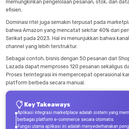
memungkinkan pengelolaan pesanan, stok, dan data 
efisien.
Dominasi ritel juga semakin terpusat pada marketpl
bahwa Amazon yang mencatat sekitar 40% dari pen
Serikat pada 2023. Hal ini menunjukkan bahwa kana
channel yang lebih terstruktur.
Sebagai contoh, bisnis dengan 50 pesanan dari Shop
Lazada dapat memproses 120 pesanan sekaligus da
Proses terintegrasi ini mempercepat operasional ka
platform berbeda secara manual.
Key Takeaways
Aplikasi integrasi marketplace adalah sistem yang mem
berbagai platform e-commerce secara otomatis.
Fungsi utama aplikasi ini adalah menyederhanakan penge