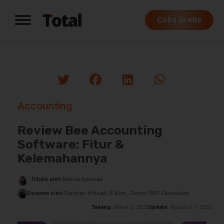
Coba Gratis
Accounting
Review Bee Accounting
Software: Fitur &
Kelemahannya
Ditulis oleh
Bianca Amanda
Direview oleh
Syahrian Hidayat, S.Kom., Senior ERP Consultant
Tayang
: Maret 3, 2025
Update
: Agustus 7, 2026