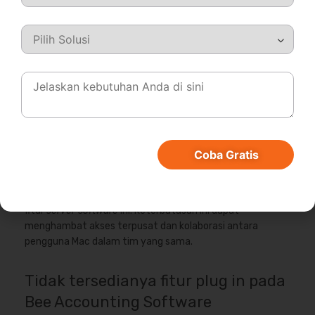
aplikasi lain dan pelaporan yang lebih komprehensif akan
meningkatkan fungsionalitasnya. Pengembangan lebih
lanjut diharapkan dapat mengatasi kekurangan tersebut
dan meningkatkan pengalaman pengguna dalam
mengelola keuangan dan akuntansi.
Belum tersedia server pada
beberapa versi Mac
Coba Gratis
Salah satu kekurangan Bee Accounting adalah
ketidaktersediaan server pada beberapa versi Mac. Ini
berarti pengguna Mac tertentu tidak dapat menggunakan
fitur
server software
ini. Keterbatasan ini dapat
menghambat akses terpusat dan kolaborasi antara
pengguna Mac dalam tim yang sama.
Tidak tersedianya fitur plug in pada
Bee Accounting Software