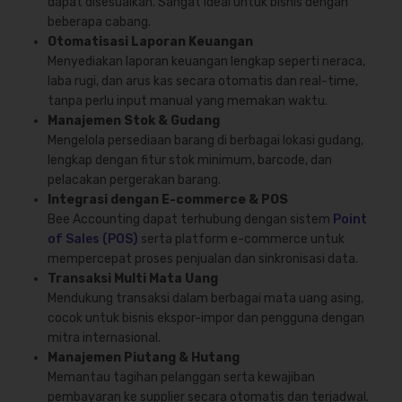
dapat disesuaikan. Sangat ideal untuk bisnis dengan
beberapa cabang.
Otomatisasi Laporan Keuangan
Menyediakan laporan keuangan lengkap seperti neraca,
laba rugi, dan arus kas secara otomatis dan real-time,
tanpa perlu input manual yang memakan waktu.
Manajemen Stok & Gudang
Mengelola persediaan barang di berbagai lokasi gudang,
lengkap dengan fitur stok minimum, barcode, dan
pelacakan pergerakan barang.
Integrasi dengan E-commerce & POS
Bee Accounting dapat terhubung dengan sistem
Point
of Sales (POS)
serta platform e-commerce untuk
mempercepat proses penjualan dan sinkronisasi data.
Transaksi Multi Mata Uang
Mendukung transaksi dalam berbagai mata uang asing,
cocok untuk bisnis ekspor-impor dan pengguna dengan
mitra internasional.
Manajemen Piutang & Hutang
Memantau tagihan pelanggan serta kewajiban
pembayaran ke supplier secara otomatis dan terjadwal.