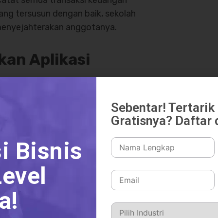
atat semua transaksi keuangan
ng tersusun dengan baik, sekolah
enyejahterakan anggotanya.
an Aplikasi
Sebentar! Tertari
Gratisnya? Daftar d
i Bisnis
evel
a!