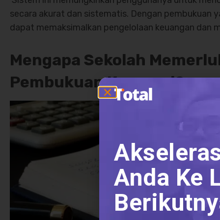
Sistem ini memungkinkan penggunanya untuk menc
secara akurat dan sistematis. Dengan pembukuan ya
dapat memaksimalkan pengelolaan keuangan dan m
Mengapa Sekolah Memerluk
Pembukuan Koperasi?
Akseleras
Anda Ke L
Berikutny