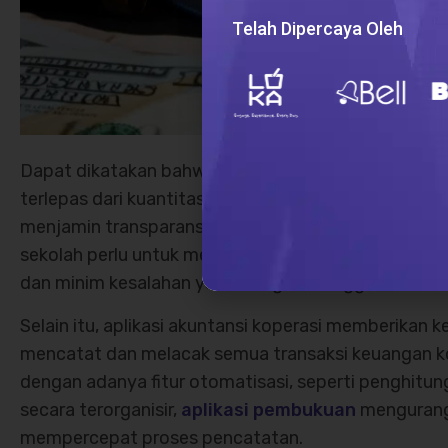
Telah Dipercaya Oleh
Dapat dikatakan bahwa pembukuan merupakan hal y
terlepas dari kuantitas koperasi tersebut. Hal ini 
menjamin transparansi dan akuntabilitas sebuah kope
sekolah perlu untuk memastikan proses pencatatan
dan minim kesalahan yaitu dengan menggunakan
si
Selain itu, aplikasi akuntansi koperasi memberikan 
mencatat dan melacak semua transaksi keuangan kop
dengan adanya fitur otomatisasi, seperti penghit
secara terorganisir,
aplikasi pembukuan
mengurangi
mempercepat proses pencatatan.