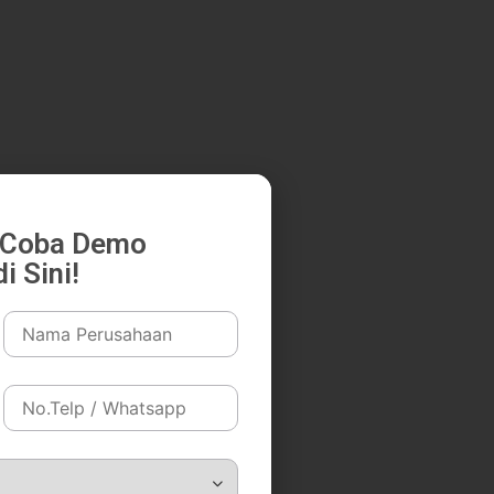
k Coba Demo
i Sini!