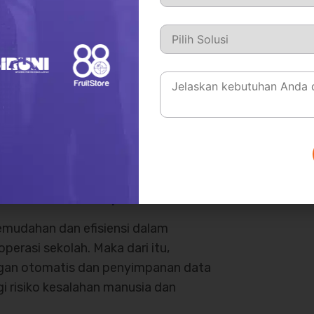
ang sangat penting bagi koperasi,
karena pembukuan merupakan alat yang
rasi. Oleh karena itu, koperasi
 pembukuan berjalan dengan akurat
stem akuntansi koperasi
sekolah.
kemudahan dan efisiensi dalam
erasi sekolah. Maka dari itu,
ungan otomatis dan penyimpanan data
 risiko kesalahan manusia dan