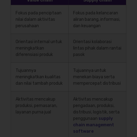
Value Chain
Supply Chain
Fokus pada penciptaan
Fokus pada kelancaran
nilai dalam aktivitas
aliran barang, informasi,
perusahaan
dan keuangan
Orientasi internal untuk
Orientasi kolaborasi
meningkatkan
lintas pihak dalam rantai
diferensiasi produk
pasok
Tujuannya
Tujuannya untuk
meningkatkan kualitas
menekan biaya serta
dan nilai tambah produk
mempercepat distribusi
Aktivitas mencakup
Aktivitas mencakup
produksi, pemasaran,
pengadaan, produksi,
layanan purna jual
distribusi, logistik, serta
penggunaan
supply
chain management
software