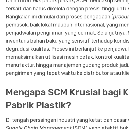
Dalam konteks pabrik plastik, SCM mencakup serangk
terkait dan harus dikelola dengan presisi tinggi unt
Rangkaian ini dimulai dari proses pengadaan (
procu
pemasok, baik lokal maupun internasional, yang me
penjadwalan pengiriman yang cermat. Selanjutnya
inventaris bahan baku yang sensitif terhadap kon
degradasi kualitas. Proses ini berlanjut ke penjadw
memaksimalkan utilisasi mesin cetak, kontrol kualit
manufaktur, hingga manajemen gudang produk jadi,
pengiriman yang tepat waktu ke distributor atau kli
Mengapa SCM Krusial bagi 
Pabrik Plastik?
Di tengah persaingan industri yang ketat dan pasar
Supply Chain Management
(SCM) yang efektif buka