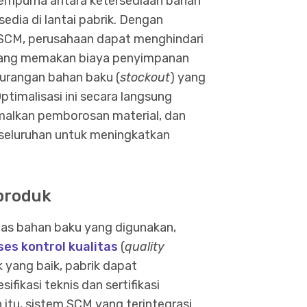
sempurna antara ketersediaan bahan
edia di lantai pabrik. Dengan
em SCM, perusahaan dapat menghindari
yang memakan biaya penyimpanan
kurangan bahan baku (
stockout
) yang
ptimalisasi ini secara langsung
malkan pemborosan material, dan
eseluruhan untuk meningkatkan
 produk
itas bahan baku yang digunakan,
ses kontrol kualitas
(
quality
 yang baik, pabrik dapat
fikasi teknis dan sertifikasi
n itu, sistem SCM yang terintegrasi