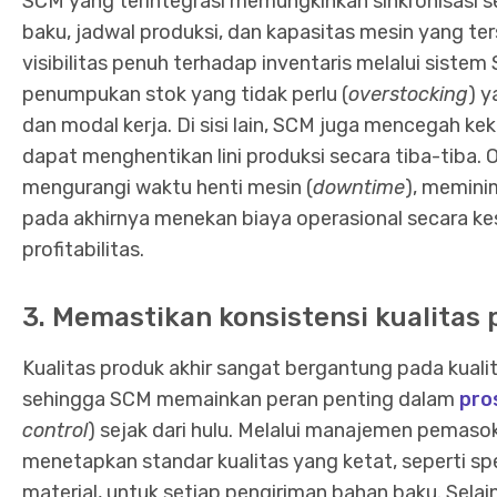
SCM yang terintegrasi memungkinkan sinkronisasi 
baku, jadwal produksi, dan kapasitas mesin yang ters
visibilitas penuh terhadap inventaris melalui sist
penumpukan stok yang tidak perlu (
overstocking
) 
dan modal kerja. Di sisi lain, SCM juga mencegah ke
dapat menghentikan lini produksi secara tiba-tiba. O
mengurangi waktu henti mesin (
downtime
), memini
pada akhirnya menekan biaya operasional secara k
profitabilitas.
3. Memastikan konsistensi kualitas
Kualitas produk akhir sangat bergantung pada kual
sehingga SCM memainkan peran penting dalam
pro
control
) sejak dari hulu. Melalui manajemen pemasok
menetapkan standar kualitas yang ketat, seperti spesi
material, untuk setiap pengiriman bahan baku. Selai