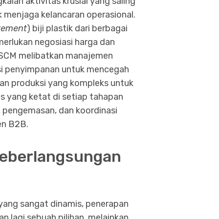
aian aktivitas krusial yang saling
uk menjaga kelancaran operasional.
rement
) biji plastik dari berbagai
merlukan negosiasi harga dan
, SCM melibatkan manajemen
disi penyimpanan untuk mencegah
alan produksi yang kompleks untuk
as yang ketat di setiap tahapan
 pengemasan, dan koordinasi
en B2B.
Keberlangsungan
 yang sangat dinamis, penerapan
n lagi sebuah pilihan, melainkan