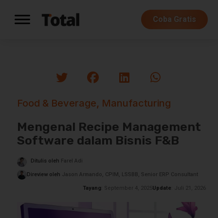
Coba Gratis
Food & Beverage
,
Manufacturing
Mengenal Recipe Management
Software dalam Bisnis F&B
Ditulis oleh
Farel Adi
Direview oleh
Jason Armando, CPIM, LSSBB, Senior ERP Consultant
Tayang
: September 4, 2025
Update
: Juli 21, 2026