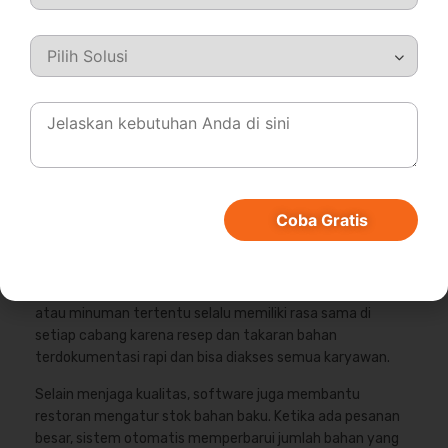
tanggap, dan menyediakan dukungan teknis
berkelanjutan.
Contoh Implementasi
Recipe Management
Software pada Bisnis F&B &
Parfum
Coba Gratis
Dalam bisnis F&B, restoran cepat saji dapat
mengimplementasikan recipe management software
untuk menjaga konsistensi menu andalan. Misalnya, burger
atau minuman tertentu selalu memiliki rasa sama di
setiap cabang karena resep dan takaran bahan
terdokumentasi rapi dan bisa diakses semua karyawan.
Selain menjaga kualitas, software juga membantu
restoran mengatur stok bahan baku. Ketika ada pesanan
besar, sistem otomatis memperbarui jumlah bahan yang