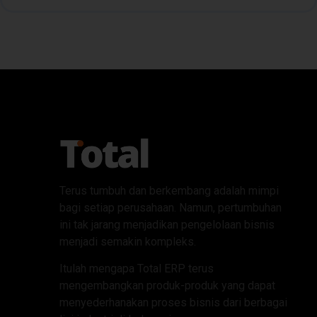
Terus tumbuh dan berkembang adalah mimpi
bagi setiap perusahaan. Namun, pertumbuhan
ini tak jarang menjadikan pengelolaan bisnis
menjadi semakin kompleks.
Itulah mengapa Total ERP terus
mengembangkan produk-produk yang dapat
menyederhanakan proses bisnis dari berbagai