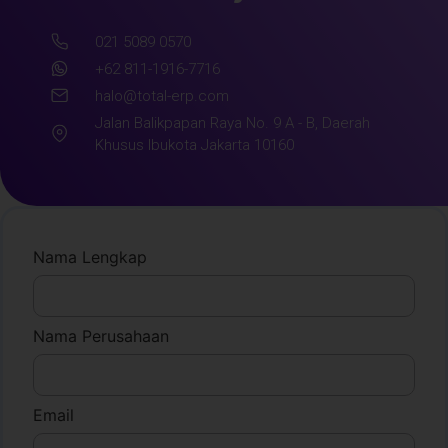
021 5089 0570
+62 811-1916-7716
halo@total-erp.com
Jalan Balikpapan Raya No. 9 A - B, Daerah
Khusus Ibukota Jakarta 10160
Nama Lengkap
Nama Perusahaan
Email