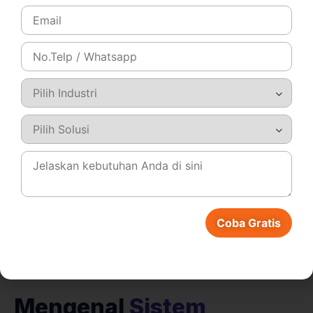
"Kami merasa terbantu dengan
kemudahan dalam penyusunan laporan.
Sejauh ini,
tim Total
selalu aktif, siap sedia,
dan solutif dalam hal menjawab
pertanyaan maupun kendala yang kami
hadapi."
- Trimitra Sinergi Nusa -
Coba Gratis
Mengenal
Sistem