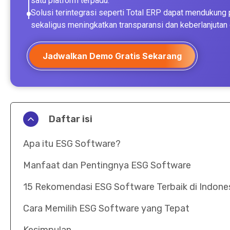
satu platform terpadu.
Solusi terintegrasi seperti Total ERP dapat mendukun
sekaligus meningkatkan transparansi dan keberlanjutan 
Jadwalkan Demo Gratis Sekarang
Daftar isi
Apa itu ESG Software?
Manfaat dan Pentingnya ESG Software
15 Rekomendasi ESG Software Terbaik di Indone
Cara Memilih ESG Software yang Tepat