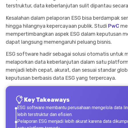
terstruktur, data keberlanjutan sulit dipantau secar
Kesalahan dalam pelaporan ESG bisa berdampak seriu
hingga hilangnya kepercayaan publik. Studi
PwC
men
mempertimbangkan aspek ESG dalam keputusan mere
dapat langsung memengaruhi peluang bisnis.
ESG software hadir sebagai solusi otomatis untuk
melaporkan data keberlanjutan dalam satu platform
menjadi lebih cepat, akurat, dan sesuai standar glo
keputusan berbasis data ESG yang terpercaya.
Key Takeaways
ESG software membantu perusahaan mengelola data lingk
lebih terstruktur dan efisien.
Pelaporan ESG menjadi lebih akurat karena data dikumpu