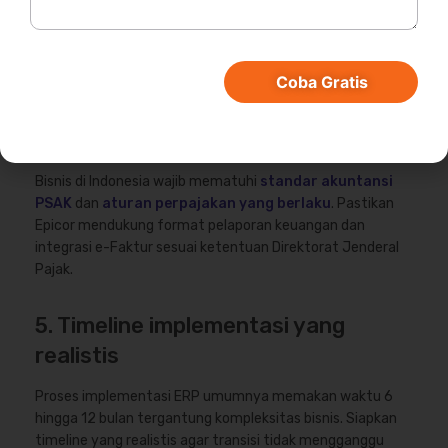
tidak selalu sesuai dengan fitur bawaan sistem.
Pertimbangkan seberapa banyak penyesuaian yang Anda
butuhkan dan apakah Epicor cukup fleksibel untuk
Coba Gratis
mengakomodasi kebutuhan tersebut.
4. Kesesuaian dengan regulasi lokal
Bisnis di Indonesia wajib mematuhi
standar akuntansi
PSAK
dan
aturan perpajakan yang berlaku
. Pastikan
Epicor mendukung format pelaporan keuangan dan
integrasi e-Faktur sesuai ketentuan Direktorat Jenderal
Pajak.
5. Timeline implementasi yang
realistis
Proses implementasi ERP umumnya memakan waktu 6
hingga 12 bulan tergantung kompleksitas bisnis. Siapkan
timeline yang realistis agar transisi tidak mengganggu