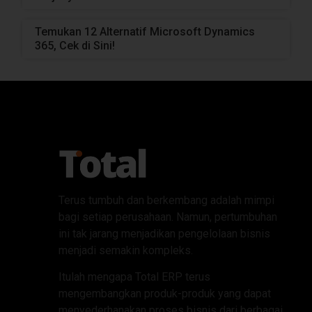
Temukan 12 Alternatif Microsoft Dynamics
365, Cek di Sini!
Terus tumbuh dan berkembang adalah mimpi
bagi setiap perusahaan. Namun, pertumbuhan
ini tak jarang menjadikan pengelolaan bisnis
menjadi semakin kompleks.
Itulah mengapa Total ERP terus
mengembangkan produk-produk yang dapat
menyederhanakan proses bisnis dari berbagai