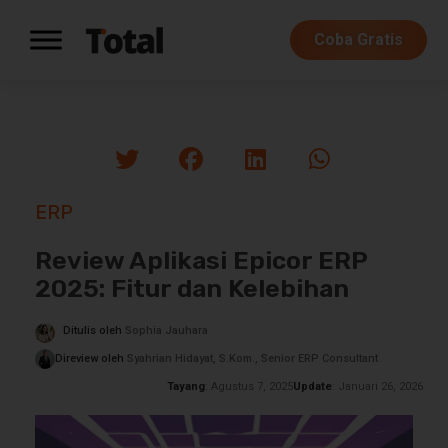
Coba Gratis
ERP
Review Aplikasi Epicor ERP
2025: Fitur dan Kelebihan
Ditulis oleh
Sophia Jauhara
Direview oleh
Syahrian Hidayat, S.Kom., Senior ERP Consultant
Tayang
: Agustus 7, 2025
Update
: Januari 26, 2026