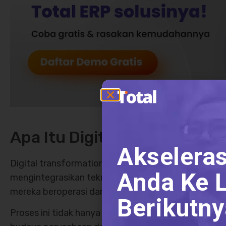
Apa Itu Digital Transformat
Akseleras
Digital transformation adalah transformasi radika
Anda Ke L
mengintegrasikan teknologi digital dalam semua ar
mereka beroperasi dan memberikan nilai kepada pe
Berikutny
Proses ini tidak hanya melibatkan pengadopsian tek