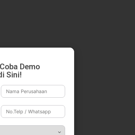
k Coba Demo
i Sini!