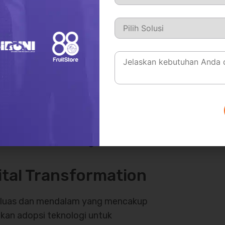
sahaan yang sebelumnya
, bisa beralih ke sistem berbasis
ata secara otomatis dan real-time.
roses di mana perusahaan
rasional mereka sehingga menjadi
ion bisa dilihat dari integrasi
achine learning), yang memungkinkan
ebih mendalam dan menciptakan
 Manfaat, dan Tantangan
tal Transformation
g luas dan mendalam yang mencakup
tkan adopsi teknologi untuk