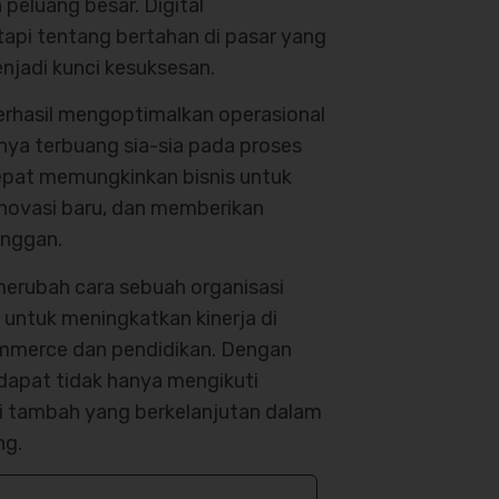
 peluang besar. Digital
tapi tentang bertahan di pasar yang
enjadi kunci kesuksesan.
berhasil mengoptimalkan operasional
ya terbuang sia-sia pada proses
tepat memungkinkan bisnis untuk
inovasi baru, dan memberikan
anggan.
merubah cara sebuah organisasi
 untuk meningkatkan kinerja di
ommerce dan pendidikan. Dengan
dapat tidak hanya mengikuti
i tambah yang berkelanjutan dalam
ng.