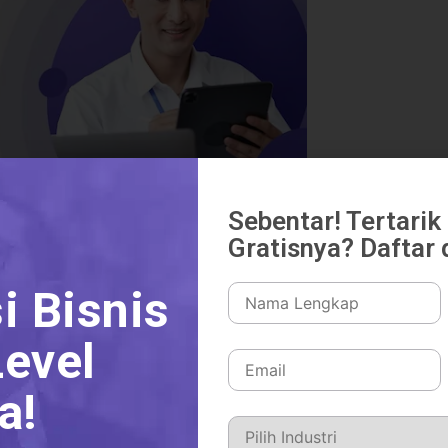
Sebentar! Tertari
Gratisnya? Daftar d
ion?
i Bisnis
l yang memungkinkan organisasi untuk
evel
ea operasinya. Ini mengubah cara
langgan.
a!
nologi baru, tetapi juga perubahan