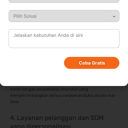
transaksi
, memberikan gambaran yang lebih dalam
mengenai kondisi keuangan bisnis.
3. Efisiensi produksi yang lebih
optimal
Sistem yang didukung AI ERP mampu menjadwalkan
produksi dengan mempertimbangkan permintaan pasar,
ketersediaan bahan, dan kapasitas mesin. Hal ini
Coba Gratis
memungkinkan lini produksi berjalan lebih efisien dan minim
pemborosan.
Misalnya pabrik manufaktur dapat menghindari idle time
mesin dengan penjadwalan otomatis yang
mempertimbangkan semua variabel produksi secara real-
time.
4. Layanan pelanggan dan SDM
yang dipersonalisasi