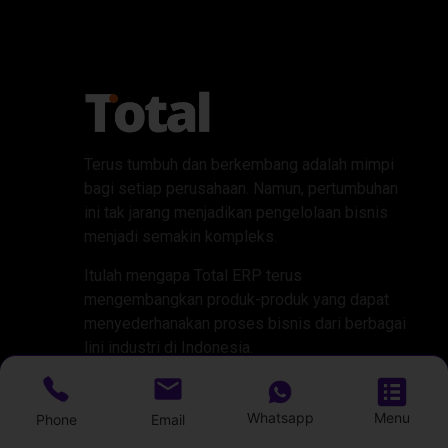
Terus tumbuh dan berkembang adalah mimpi
bagi setiap perusahaan. Namun, pertumbuhan
ini tak jarang menjadikan pengelolaan bisnis
menjadi semakin kompleks.
Itulah mengapa Total ERP terus
mengembangkan produk-produk yang dapat
menyederhanakan proses bisnis dari berbagai
lini industri di Indonesia.
Menu
Whatsapp
Menu
Phone
Email