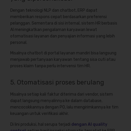
Dengan teknologi NLP dan chatbot, ERP dapat
memberikan respons cepat berdasarkan preferensi
pelanggan. Sementara di sisi internal, sistem HR berbasis
AI meningkatkan pengalaman karyawan lewat
otomatisasi layanan dan penyajian informasi yang lebih
personal.
Misalnya chatbot di portal layanan mandiri bisa langsung
menjawab pertanyaan karyawan tentang sisa cuti atau
proses klaim tanpa perlu intervensi tim HR.
5. Otomatisasi proses berulang
Misalnya setiap kali faktur diterima dari vendor, sistem
dapat langsung menyalinnya ke dalam database,
mencocokkannya dengan PO, lalu mengirimkannya ke tim
keuangan untuk verifikasi akhir.
Di lini produksi, hal serupa terjadi
dengan AI quality
control
: setiap hasil inspeksi otomatis tercatat ke ERP