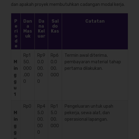
dan apakah proyek membutuhkan cadangan modal kerja.
P
Dan
Da
Sal
Catatan
e
a
na
do
ri
Mas
Kel
Kas
o
uk
uar
d
e
Rp1
Rp9
Rp6
Termin awal diterima,
M
50.
0.0
0.0
pembayaran material tahap
in
000
00.
00.
pertama dilakukan.
g
.00
00
000
g
0
0
u
1
Rp0
Rp4
Rp1
Pengeluaran untuk upah
M
5.0
5.0
pekerja, sewa alat, dan
in
00.
00.
operasional lapangan.
g
00
000
g
0
u