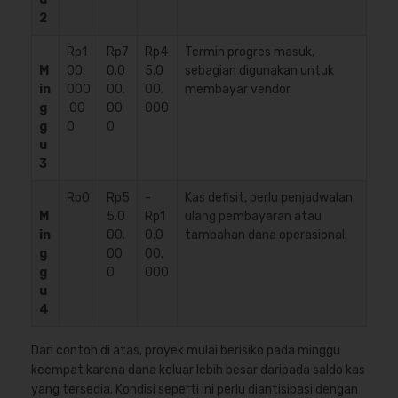
2
Rp1
Rp7
Rp4
Termin progres masuk,
M
00.
0.0
5.0
sebagian digunakan untuk
in
000
00.
00.
membayar vendor.
g
.00
00
000
g
0
0
u
3
Rp0
Rp5
-
Kas defisit, perlu penjadwalan
M
5.0
Rp1
ulang pembayaran atau
in
00.
0.0
tambahan dana operasional.
g
00
00.
g
0
000
u
4
Dari contoh di atas, proyek mulai berisiko pada minggu
keempat karena dana keluar lebih besar daripada saldo kas
yang tersedia. Kondisi seperti ini perlu diantisipasi dengan