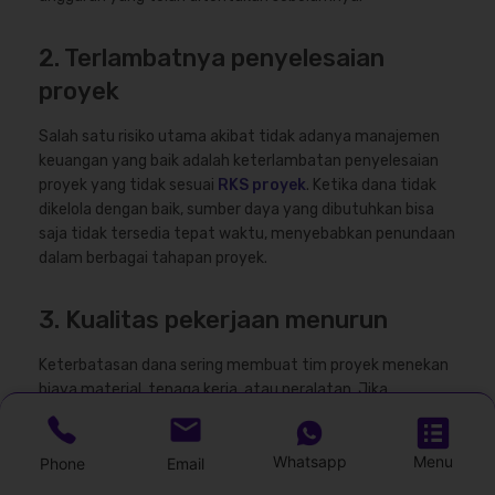
2. Terlambatnya penyelesaian
proyek
Salah satu risiko utama akibat tidak adanya manajemen
keuangan yang baik adalah keterlambatan penyelesaian
proyek yang tidak sesuai
RKS proyek
. Ketika dana tidak
dikelola dengan baik, sumber daya yang dibutuhkan bisa
saja tidak tersedia tepat waktu, menyebabkan penundaan
dalam berbagai tahapan proyek.
3. Kualitas pekerjaan menurun
Keterbatasan dana sering membuat tim proyek menekan
biaya material, tenaga kerja, atau peralatan. Jika
keputusan ini tidak dikendalikan, kualitas hasil akhir dapat
menurun dan berisiko menimbulkan pekerjaan ulang.
Whatsapp
Menu
Phone
Email