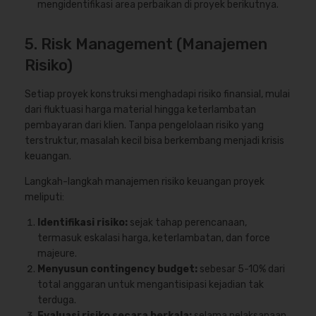
mengidentifikasi area perbaikan di proyek berikutnya.
5. Risk Management (Manajemen
Risiko)
Setiap proyek konstruksi menghadapi risiko finansial, mulai
dari fluktuasi harga material hingga keterlambatan
pembayaran dari klien. Tanpa pengelolaan risiko yang
terstruktur, masalah kecil bisa berkembang menjadi krisis
keuangan.
Langkah-langkah manajemen risiko keuangan proyek
meliputi:
Identifikasi risiko:
sejak tahap perencanaan,
termasuk eskalasi harga, keterlambatan, dan force
majeure.
Menyusun contingency budget:
sebesar 5-10% dari
total anggaran untuk mengantisipasi kejadian tak
terduga.
Evaluasi risiko secara berkala:
selama pelaksanaan