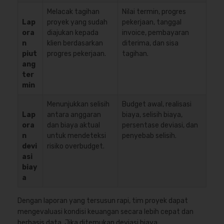
Melacak tagihan
Nilai termin, progres
Lap
proyek yang sudah
pekerjaan, tanggal
ora
diajukan kepada
invoice, pembayaran
n
klien berdasarkan
diterima, dan sisa
piut
progres pekerjaan.
tagihan.
ang
ter
min
Menunjukkan selisih
Budget awal, realisasi
Lap
antara anggaran
biaya, selisih biaya,
ora
dan biaya aktual
persentase deviasi, dan
n
untuk mendeteksi
penyebab selisih.
devi
risiko overbudget.
asi
biay
a
Dengan laporan yang tersusun rapi, tim proyek dapat
mengevaluasi kondisi keuangan secara lebih cepat dan
berbasis data. Jika ditemukan deviasi biaya,