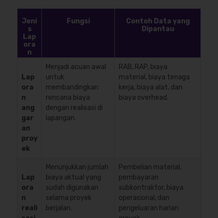
Jeni
Fungsi
Contoh Data yang
s
Dipantau
Lap
ora
n
Menjadi acuan awal
RAB, RAP, biaya
Lap
untuk
material, biaya tenaga
ora
membandingkan
kerja, biaya alat, dan
n
rencana biaya
biaya overhead.
ang
dengan realisasi di
gar
lapangan.
an
proy
ek
Menunjukkan jumlah
Pembelian material,
Lap
biaya aktual yang
pembayaran
ora
sudah digunakan
subkontraktor, biaya
n
selama proyek
operasional, dan
reali
berjalan.
pengeluaran harian