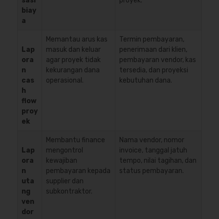
sasi
proyek.
biay
a
Memantau arus kas
Termin pembayaran,
Lap
masuk dan keluar
penerimaan dari klien,
ora
agar proyek tidak
pembayaran vendor, kas
n
kekurangan dana
tersedia, dan proyeksi
cas
operasional.
kebutuhan dana.
h
flow
proy
ek
Membantu finance
Nama vendor, nomor
Lap
mengontrol
invoice, tanggal jatuh
ora
kewajiban
tempo, nilai tagihan, dan
n
pembayaran kepada
status pembayaran.
uta
supplier dan
ng
subkontraktor.
ven
dor