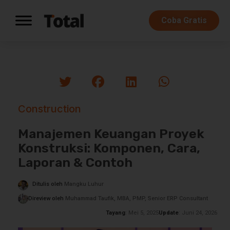
Coba Gratis
Construction
Manajemen Keuangan Proyek
Konstruksi: Komponen, Cara,
Laporan & Contoh
Ditulis oleh
Mangku Luhur
Direview oleh
Muhammad Taufik, MBA, PMP, Senior ERP Consultant
Tayang
: Mei 5, 2025
Update
: Juni 24, 2026