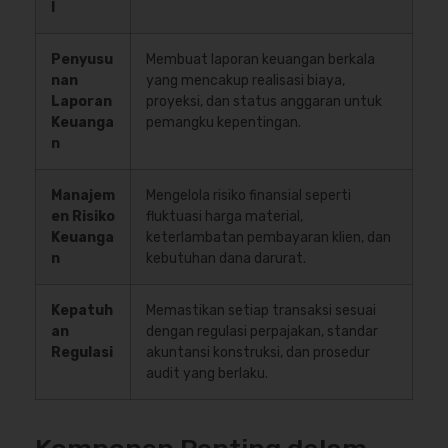
l
Penyusu
Membuat laporan keuangan berkala
nan
yang mencakup realisasi biaya,
Laporan
proyeksi, dan status anggaran untuk
Keuanga
pemangku kepentingan.
n
Manajem
Mengelola risiko finansial seperti
en Risiko
fluktuasi harga material,
Keuanga
keterlambatan pembayaran klien, dan
n
kebutuhan dana darurat.
Kepatuh
Memastikan setiap transaksi sesuai
an
dengan regulasi perpajakan, standar
Regulasi
akuntansi konstruksi, dan prosedur
audit yang berlaku.