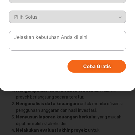
terhadap risiko keterlambatan pembayaran atau
kenaikan biaya.
4. Financial Reporting
Pelaporan keuangan (financial reporting) menjadi dasar
untuk pengambilan keputusan strategis serta evaluasi
performa finansial proyek. Laporan yang akurat
membantu menjaga transparansi dan akuntabilitas
Coba Gratis
terhadap seluruh pihak terkait.
Langkah-langkah dalam financial reporting meliputi:
Mengumpulkan seluruh data transaksi:
selama
proyek berlangsung secara teratur.
Menganalisis data keuangan:
untuk menilai efisiensi
penggunaan anggaran dan hasil investasi.
Menyusun laporan keuangan berkala:
yang mudah
dipahami oleh stakeholder.
Melakukan evaluasi akhir proyek:
untuk