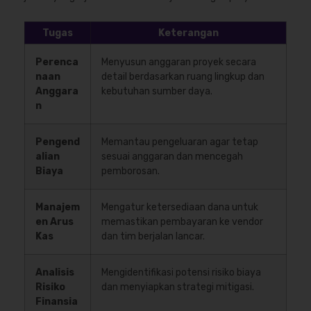
Tugas
Keterangan
Perenca
Menyusun anggaran proyek secara
naan
detail berdasarkan ruang lingkup dan
Anggara
kebutuhan sumber daya.
n
Pengend
Memantau pengeluaran agar tetap
alian
sesuai anggaran dan mencegah
Biaya
pemborosan.
Manajem
Mengatur ketersediaan dana untuk
en Arus
memastikan pembayaran ke vendor
Kas
dan tim berjalan lancar.
Analisis
Mengidentifikasi potensi risiko biaya
Risiko
dan menyiapkan strategi mitigasi.
Finansia