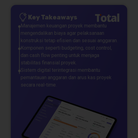
Key Takeaways
Manajemen keuangan proyek membantu
mengendalikan biaya agar pelaksanaan
konstruksi tetap efisien dan sesuai anggaran.
Komponen seperti budgeting, cost control,
dan cash flow penting untuk menjaga
stabilitas finansial proyek.
Sistem digital terintegrasi membantu
pemantauan anggaran dan arus kas proyek
secara real-time.