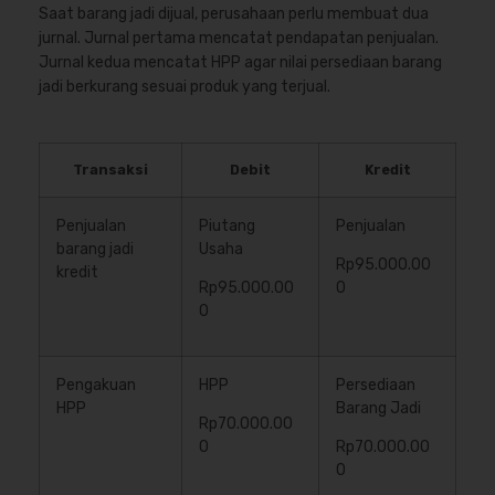
Saat barang jadi dijual, perusahaan perlu membuat dua
jurnal. Jurnal pertama mencatat pendapatan penjualan.
Jurnal kedua mencatat HPP agar nilai persediaan barang
jadi berkurang sesuai produk yang terjual.
Transaksi
Debit
Kredit
Penjualan
Piutang
Penjualan
barang jadi
Usaha
Rp95.000.00
kredit
Rp95.000.00
0
0
Pengakuan
HPP
Persediaan
HPP
Barang Jadi
Rp70.000.00
0
Rp70.000.00
0