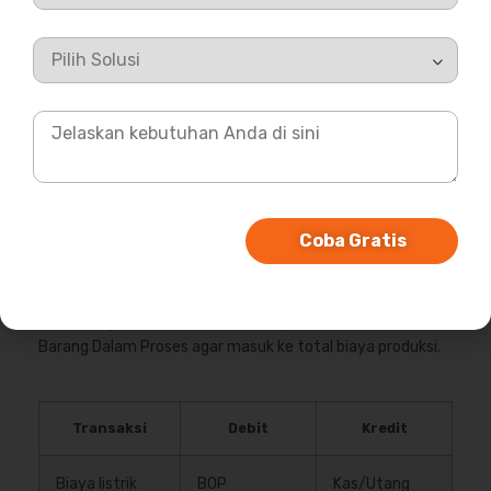
Upah produksi
BDP – Tenaga
Utang Gaji
diakui
Kerja
Rp18.000.000
Rp18.000.000
3. Jurnal Biaya Overhead Pabrik
Coba Gratis
Overhead pabrik mencakup biaya produksi tidak langsung,
seperti listrik pabrik, perawatan mesin, dan penyusutan
aset produksi. Biaya ini dikumpulkan lebih dulu dalam akun
overhead pabrik. Setelah itu, nilainya dialokasikan ke
Barang Dalam Proses agar masuk ke total biaya produksi.
Transaksi
Debit
Kredit
Biaya listrik
BOP
Kas/Utang