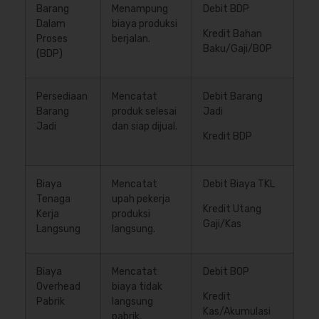
Barang
Menampung
Debit BDP
Dalam
biaya produksi
Kredit Bahan
Proses
berjalan.
Baku/Gaji/BOP
(BDP)
Persediaan
Mencatat
Debit Barang
Barang
produk selesai
Jadi
Jadi
dan siap dijual.
Kredit BDP
Biaya
Mencatat
Debit Biaya TKL
Tenaga
upah pekerja
Kredit Utang
Kerja
produksi
Gaji/Kas
Langsung
langsung.
Biaya
Mencatat
Debit BOP
Overhead
biaya tidak
Kredit
Pabrik
langsung
Kas/Akumulasi
pabrik.