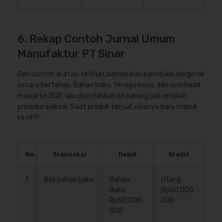
6. Rekap Contoh Jurnal Umum
Manufaktur PT Sinar
Dari contoh di atas, terlihat bahwa biaya produksi bergerak
secara bertahap. Bahan baku, tenaga kerja, dan overhead
masuk ke BDP, lalu dipindahkan ke barang jadi setelah
produksi selesai. Saat produk terjual, nilainya baru masuk
ke HPP.
No.
Transaksi
Debit
Kredit
1
Beli bahan baku
Bahan
Utang
Baku
Rp50.000.
Rp50.000.
000
000