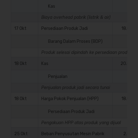
Kas
Biaya overhead pabrik (listrik & air)
17 Okt
Persediaan Produk Jadi
18.000.
Barang Dalam Proses (BDP)
Produk selesai dipindah ke persediaan produk ja
18 Okt
Kas
20.000.
Penjualan
Penjualan produk jadi secara tunai
18 Okt
Harga Pokok Penjualan (HPP)
18.000.
Persediaan Produk Jadi
Pengakuan HPP atas produk yang dijual
25 Okt
Beban Penyusutan Mesin Pabrik
2.000.