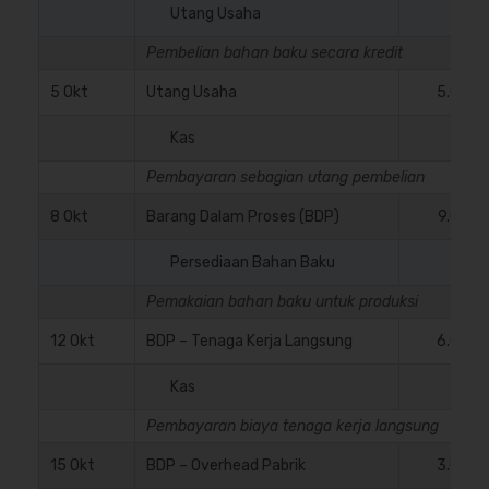
Utang Usaha
Pembelian bahan baku secara kredit
5 Okt
Utang Usaha
5.000.
Kas
Pembayaran sebagian utang pembelian
8 Okt
Barang Dalam Proses (BDP)
9.000.
Persediaan Bahan Baku
Pemakaian bahan baku untuk produksi
12 Okt
BDP – Tenaga Kerja Langsung
6.000.
Kas
Pembayaran biaya tenaga kerja langsung
15 Okt
BDP – Overhead Pabrik
3.000.