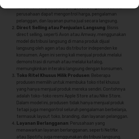
mana mereka menjual produk langsung kepada
konsumen tanpa melalui pengecer. Dengan model ini,
perusahaan dapat mengontrol harga, pengalaman
pelanggan, dan layanan purna jual secara langsung.
Direct Selling atau Penjualan Langsung
: Bisnis
direct selling, seperti Avon atau Amway, menggunakan
model distribusi langsung di mana produk dijual
langsung oleh agen atau distributor independen ke
konsumen. Agen ini sering kali menjual produk melalui
demonstrasi di rumah atau melalui katalog,
memungkinkan interaksi langsung dengan konsumen.
Toko Ritel Khusus Milik Produsen
: Beberapa
produsen memilih untuk membuka toko ritel khusus
yang hanya menjual produk mereka sendiri. Contohnya
adalah toko-toko resmi Apple Store atau Nike Store.
Dalam model ini, produsen tidak hanya menjual produk
tetapi juga mengontrol seluruh pengalaman berbelanja,
termasuk layout toko, branding, dan layanan pelanggan.
Layanan Berlangganan
: Perusahaan yang
menawarkan layanan berlangganan, seperti Netflix
atau Spotify, juga menggunakan distribusi langsung.