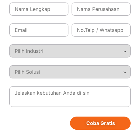
bahwa metode ini tidak selalu cocok untuk semua jenis
bisnis. Produsen perlu mempertimbangkan sumber daya,
kemampuan, dan tujuan bisnis mereka sebelum
memutuskan untuk menjalankan distribusi langsung.
Baca juga:
Maksimalkan Profit dengan Distribusi
Semi Langsung: Lebih Efisien, Lebih Terkontrol.
Contoh Distribusi Langsung
dalam Bisnis
Berikut adalah beberapa contoh distribusi langsung dalam
berbagai sektor bisnis:
E-commerce dan Penjualan Online
: Salah satu
contoh paling umum dari distribusi langsung adalah
Coba Gratis
melalui platform e-commerce. Perusahaan seperti
Apple, Nike, dan Samsung memiliki toko online resmi di