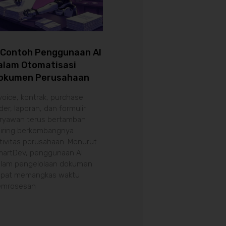
 Contoh Penggunaan AI
alam Otomatisasi
okumen Perusahaan
voice, kontrak, purchase
der, laporan, dan formulir
ryawan terus bertambah
iring berkembangnya
tivitas perusahaan. Menurut
artDev, penggunaan AI
lam pengelolaan dokumen
apat memangkas waktu
emrosesan