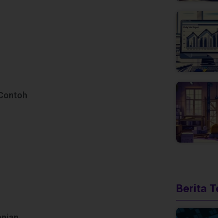
 Contoh
Berita 
anian