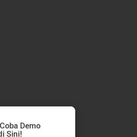
k Coba Demo
i Sini!