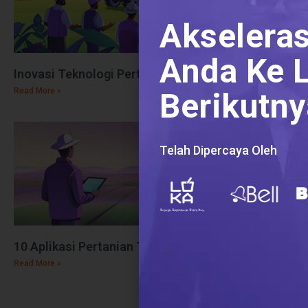
Akseleras
Anda Ke L
Inovasi Teknologi Pertanian: Manfaat & Contohnya
Read More »
Berikutny
Telah Dipercaya Oleh
10 Aplikasi Pertanian Terbaik untuk Agribisnis Indo
Read More »