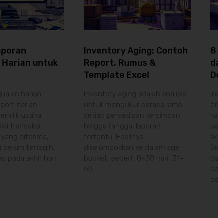
aporan
Inventory Aging: Contoh
8
 Harian untuk
Report, Rumus &
d
Template Excel
D
ualan harian
Inventory aging adalah analisis
In
eport harian
untuk mengukur berapa lama
or
milik usaha
setiap persediaan tersimpan
ka
ai transaksi,
hingga tanggal laporan
se
yang diterima,
tertentu. Hasilnya
ak
 belum tertagih,
dikelompokkan ke dalam age
Sm
as pada akhir hari.
bucket, seperti 0–30 hari, 31–
da
60
d
p