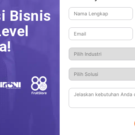
i Bisnis
evel
a!
nesia 2026