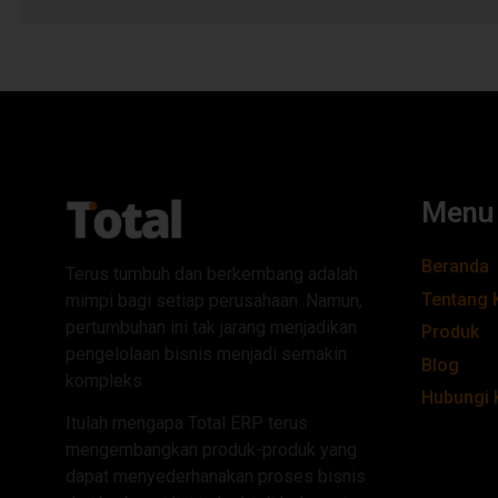
Menu
Beranda
Terus tumbuh dan berkembang adalah
Tentang 
mimpi bagi setiap perusahaan. Namun,
pertumbuhan ini tak jarang menjadikan
Produk
pengelolaan bisnis menjadi semakin
Blog
kompleks.
Hubungi 
Itulah mengapa Total ERP terus
mengembangkan produk-produk yang
dapat menyederhanakan proses bisnis