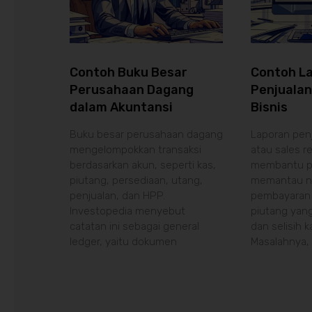
Contoh Buku Besar
Contoh L
Perusahaan Dagang
Penjualan
dalam Akuntansi
Bisnis
Buku besar perusahaan dagang
Laporan penj
mengelompokkan transaksi
atau sales r
berdasarkan akun, seperti kas,
membantu pe
piutang, persediaan, utang,
memantau nil
penjualan, dan HPP.
pembayaran 
Investopedia menyebut
piutang yang
catatan ini sebagai general
dan selisih k
ledger, yaitu dokumen
Masalahnya,