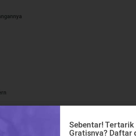
tangannya
ern
Sebentar! Tertari
Gratisnya? Daftar d