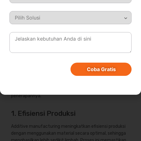
Manfaat Additive
Manufacturing
Additive manufacturing telah merevolusi berbagai industri
dengan menawarkan beragam manfaat yang tidak dapat
dicapai oleh metode manufaktur tradisional. Dengan
teknologi ini, banyak perusahaan kini dapat menikmati
peningkatan efisiensi, serta kemampuan untuk memenuhi
Coba Gratis
kebutuhan pelanggan dengan lebih baik.
Berikut adalah beberapa manfaat utama yang membuat
additive manufacturing semakin populer dalam
penerapannya.
1. Efisiensi Produksi
Additive manufacturing meningkatkan efisiensi produksi
dengan menggunakan material secara optimal, sehingga
menghasilkan lebih sedikit limbah. Proses ini memastikan