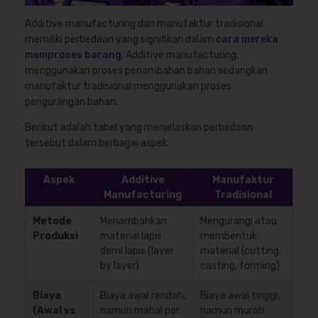
Additive manufacturing dan manufaktur tradisional
memiliki perbedaan yang signifikan dalam
cara mereka
memproses barang
. Additive manufacturing,
menggunakan proses penambahan bahan sedangkan
manufaktur tradisional menggunakan proses
pengurangan bahan.
Berikut adalah tabel yang menjelaskan perbedaan
tersebut dalam berbagai aspek.
Aspek
Additive
Manufaktur
Manufacturing
Tradisional
Metode
Menambahkan
Mengurangi atau
Produksi
material lapis
membentuk
demi lapis (layer
material (cutting,
by layer)
casting, forming)
Biaya
Biaya awal rendah,
Biaya awal tinggi,
(Awal vs
namun mahal per
namun murah